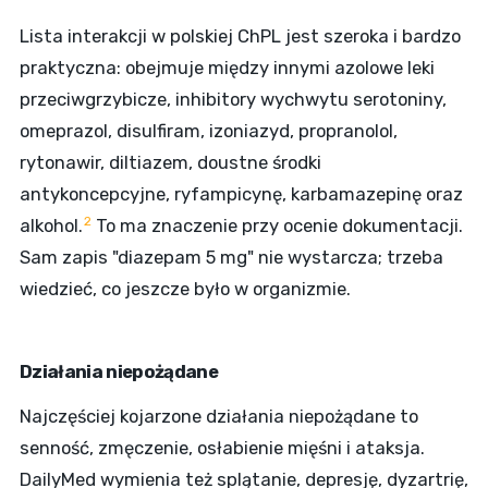
Lista interakcji w polskiej ChPL jest szeroka i bardzo
praktyczna: obejmuje między innymi azolowe leki
przeciwgrzybicze, inhibitory wychwytu serotoniny,
omeprazol, disulfiram, izoniazyd, propranolol,
rytonawir, diltiazem, doustne środki
antykoncepcyjne, ryfampicynę, karbamazepinę oraz
2
alkohol.
To ma znaczenie przy ocenie dokumentacji.
Sam zapis "diazepam 5 mg" nie wystarcza; trzeba
wiedzieć, co jeszcze było w organizmie.
Działania niepożądane
Najczęściej kojarzone działania niepożądane to
senność, zmęczenie, osłabienie mięśni i ataksja.
DailyMed wymienia też splątanie, depresję, dyzartrię,