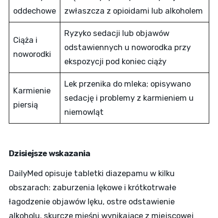
oddechowe
zwłaszcza z opioidami lub alkoholem
Ryzyko sedacji lub objawów
Ciąża i
odstawiennych u noworodka przy
noworodki
ekspozycji pod koniec ciąży
Lek przenika do mleka; opisywano
Karmienie
sedację i problemy z karmieniem u
piersią
niemowląt
Dzisiejsze wskazania
DailyMed opisuje tabletki diazepamu w kilku
obszarach: zaburzenia lękowe i krótkotrwałe
łagodzenie objawów lęku, ostre odstawienie
alkoholu, skurcze mięśni wynikające z miejscowej