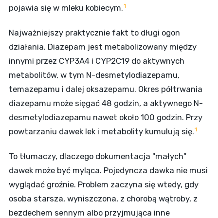
1
pojawia się w mleku kobiecym.
Najważniejszy praktycznie fakt to długi ogon
działania. Diazepam jest metabolizowany między
innymi przez CYP3A4 i CYP2C19 do aktywnych
metabolitów, w tym N-desmetylodiazepamu,
temazepamu i dalej oksazepamu. Okres półtrwania
diazepamu może sięgać 48 godzin, a aktywnego N-
desmetylodiazepamu nawet około 100 godzin. Przy
1
powtarzaniu dawek lek i metabolity kumulują się.
To tłumaczy, dlaczego dokumentacja "małych"
dawek może być myląca. Pojedyncza dawka nie musi
wyglądać groźnie. Problem zaczyna się wtedy, gdy
osoba starsza, wyniszczona, z chorobą wątroby, z
bezdechem sennym albo przyjmująca inne