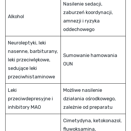
Nasilenie sedacji,
zaburzeń koordynacji,
Alkohol
amnezji i ryzyka
oddechowego
Neuroleptyki, leki
nasenne, barbiturany,
Sumowanie hamowania
leki przeciwlękowe,
OUN
sedujące leki
przeciwhistaminowe
Leki
Możliwe nasilenie
przeciwdepresyjne i
działania ośrodkowego,
inhibitory MAO
zależnie od preparatu
Cimetydyna, ketokonazol,
fluwoksamina,