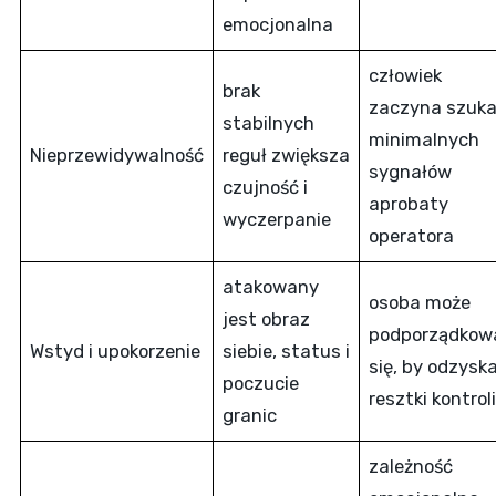
emocjonalna
człowiek
brak
zaczyna szuk
stabilnych
minimalnych
Nieprzewidywalność
reguł zwiększa
sygnałów
czujność i
aprobaty
wyczerpanie
operatora
atakowany
osoba może
jest obraz
podporządkow
Wstyd i upokorzenie
siebie, status i
się, by odzysk
poczucie
resztki kontroli
granic
zależność