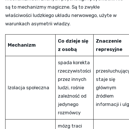
są to mechanizmy magiczne. Są to zwykłe
właściwości ludzkiego układu nerwowego, użyte w
warunkach asymetrii władzy.
Co dzieje się
Znaczenie
Mechanizm
z osobą
represyjne
spada korekta
rzeczywistości
przesłuchując
przez innych
staje się
Izolacja społeczna
ludzi, rośnie
głównym
zależność od
źródłem
jedynego
informacji i ulg
rozmówcy
mózg traci