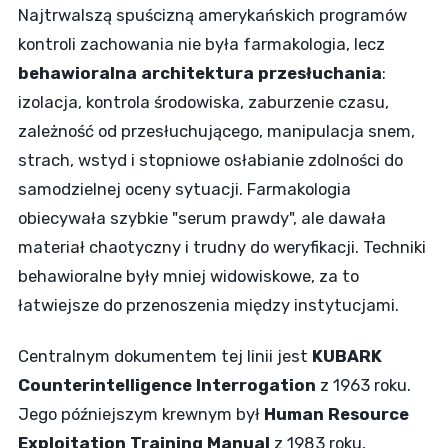
Najtrwalszą spuścizną amerykańskich programów
kontroli zachowania nie była farmakologia, lecz
behawioralna architektura przesłuchania
:
izolacja, kontrola środowiska, zaburzenie czasu,
zależność od przesłuchującego, manipulacja snem,
strach, wstyd i stopniowe osłabianie zdolności do
samodzielnej oceny sytuacji. Farmakologia
obiecywała szybkie "serum prawdy", ale dawała
materiał chaotyczny i trudny do weryfikacji. Techniki
behawioralne były mniej widowiskowe, za to
łatwiejsze do przenoszenia między instytucjami.
Centralnym dokumentem tej linii jest
KUBARK
Counterintelligence Interrogation
z 1963 roku.
Jego późniejszym krewnym był
Human Resource
Exploitation Training Manual
z 1983 roku,