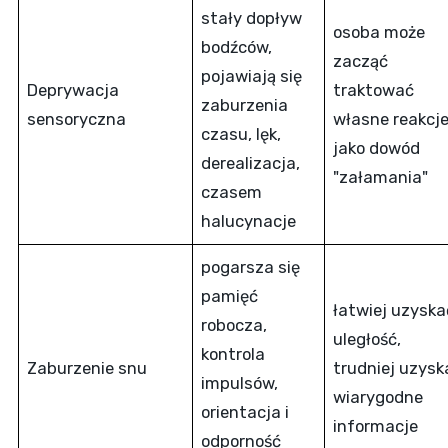
stały dopływ
osoba może
bodźców,
zacząć
pojawiają się
Deprywacja
traktować
zaburzenia
sensoryczna
własne reakcj
czasu, lęk,
jako dowód
derealizacja,
"załamania"
czasem
halucynacje
pogarsza się
pamięć
łatwiej uzyska
robocza,
uległość,
kontrola
Zaburzenie snu
trudniej uzysk
impulsów,
wiarygodne
orientacja i
informacje
odporność